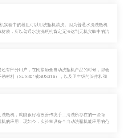
无机实验中的器皿可以用洗瓶机清洗。因为普通水洗洗瓶机
氟材质，所以普通水洗洗瓶机肯定无法达到无机实验中的洁
流清洗的清洗原理是用亚沸的酸蒸汽去熏蒸，去除金属离子
是还有部分用户，在刚接触全自动洗瓶机产品的时候，都会
料（SUS304或SUS316），以及卫生级的管件和阀
小，确保清洗效果；两路水源进口设计，采用电磁阀控制；
动洗瓶机，就能很好地改善传统手工清洗所存在的一些隐
瓶机的应用：现如今，实验室设备全自动洗瓶机能应用的范
器械的时候，也有着良好的表现。另外，全自动洗瓶机还能