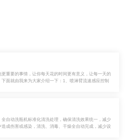
他更重要的事情，让你每天花的时间更有意义，让每一天的
，下面就由我来为大家介绍一下：1、喷淋臂流速感应控制
控制清洗腔内喷淋臂转速。如果装载错误，洗瓶机会在程序
。全自动洗瓶机标准化清洗处理，确保清洗效果统一，减少
中造成伤害或感染，清洗、消毒、干燥全自动完成，减少设
，产生空腔、空化作用，空腔不断产生、移动、爆炸、消