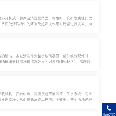
两部分构成。超声波清洗槽坚固、弹性好，具有耐腐蚀的优
，从而使清洗槽中的溶剂受超声波作用对污垢进行洗净。为
骤操作。首先，联结好清洗槽与发生器之间的电缆;其
具的清洁。当被清洗件为精密玻璃器皿、部件或装配件时，
影响玻璃器皿清洗机清洗效果的因素有哪些呢？1、清理時
展化学变化，来对残留保持融解、乳状液、溶解的脱离。
拔瓶机构、扭转轨道、高密度超声波装置、供水系统、高压
留液体吹净，从而提高后道工序的烘干效率。整个清洗过程
离心作用和拔瓶机构的加力作用，瓶子在扭转轨道中作自转
联系方式