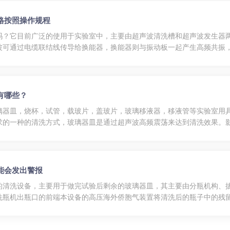
格按照操作规程
吗？它目前广泛的使用于实验室中，主要由超声波清洗槽和超声波发生器
波可通过电缆联结线传导给换能器，换能器则与振动板一起产生高频共振
要严格按照规程来进行。在使用该设备时，需要严格按照以下要求进行分步
有哪些？
璃器皿，烧杯，试管，载玻片，盖玻片，玻璃移液器，移液管等实验室用
求的一种的清洗方式，玻璃器皿是通过超声波高频震荡来达到清洗效果。
就就越好，进而确保了清理的实际效果。清洁剂也需要一定時间与残留开
能会发出警报
的清洗设备，主要用于做完试验后剩余的玻璃器皿，其主要由分瓶机构、
洗瓶机出瓶口的前端本设备的高压海外侨胞气装置将清洗后的瓶子中的残
质量*符合GMP要求。它的原理是当瓶子加放分瓶机构后，上分瓶机构的