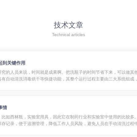
技术文章
Technical articles
起到关键作用
研究的人员来说，时间就是成果啊。把洗瓶子的时间节省下来，可以做其
具有自动清洗消毒烘干等快捷功能，其整个运行过程主要由三大系统组成
能，即喷淋臂流速感应控制系统，洗瓶机能够自动识别装载的篮架系统，
事情
，比如西林瓶，实验室用具，因此它在制药行业和实验室中使用的比较多
保存记录，便于追溯管理，降低工作人员风险，避免人员在手动清洗过程
机是利用超声波在流体中的传播，使流体在超声场受到强烈的压缩和拉伸