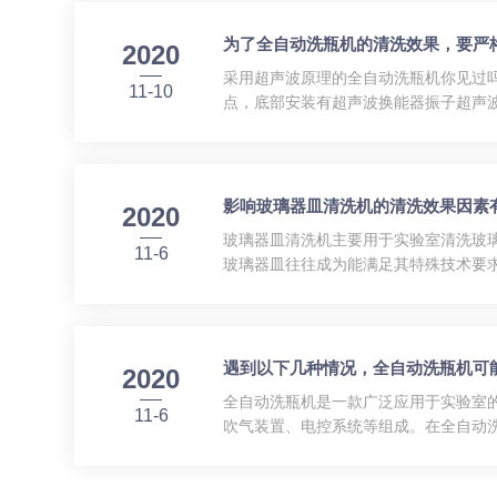
为了全自动洗瓶机的清洗效果，要严
2020
采用超声波原理的全自动洗瓶机你见过
11-10
点，底部安装有超声波换能器振子超声
了全自动洗瓶机的清洗效果，操作人员
次，将清洗液倒入清洗槽中，需要提...
影响玻璃器皿清洗机的清洗效果因素
2020
玻璃器皿清洗机主要用于实验室清洗玻
11-6
玻璃器皿往往成为能满足其特殊技术要
间，一般清理時间越长，清理实际效果
2、清理温度，一般状况下，温度越...
遇到以下几种情况，全自动洗瓶机可
2020
全自动洗瓶机是一款广泛应用于实验室
11-6
吹气装置、电控系统等组成。在全自动
在有机玻璃的封闭下，自动进行洗涤，
和直线运动，从而保证瓶子在超...