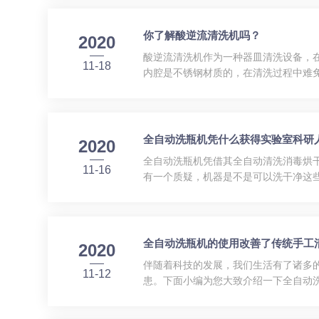
失，形成微激波，强烈地冲击零件，...
你了解酸逆流清洗机吗？
2020
酸逆流清洗机作为一种器皿清洗设备，
11-18
内腔是不锈钢材质的，在清洗过程中难
净度要求。2、酸逆流清洗机可以清洗
的吸附力，再通过超纯水的冲涮力...
全自动洗瓶机凭什么获得实验室科研
2020
全自动洗瓶机凭借其全自动清洗消毒烘
11-16
有一个质疑，机器是不是可以洗干净这些
件，符合制药级标准清洗架与清洗腔内
排水管路水封设计，防止...
全自动洗瓶机的使用改善了传统手工
2020
伴随着科技的发展，我们生活有了诸多
11-12
患。下面小编为您大致介绍一下全自动
围，包括了各式大小注射器、试管、换
够对制药厂的实验室、化验室的*设...