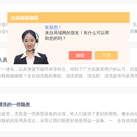
在使用时应该详细了解设备，在使用过程中可能会遇见的以下误区：1、
欢迎您！
免会有不锈钢中成分的析出或溶出，而酸逆流清洗机的整个内腔都是聚四
来自局域网的朋友！有什么可以帮
常规理化实验器皿。常规理化器皿用酸逆流清洗机是达不到要求的。酸逆
助您的吗？
人员的青睐呢？
干一体化，以及便捷节能环保等特点，得到了广大实验室用户的认可。但
瓶瓶罐罐呢？全自动洗瓶机整机、清洗管路、清洗腔、清洗架等均采用不锈材
壁水、气对接方式实现自动密封对接，保证整个清洗过程水、气压力损失
清洗的一些隐患
的改变，尤其是一些新型设备的出现，给人们提供了更好的帮助。像全自
洗瓶机的应用及优点，从而让我们能更好地使用这一设备。一、全自动洗
药碗等。同时，在清洗各种盘子、圆桶、测压器等放射性、高洁度的医疗