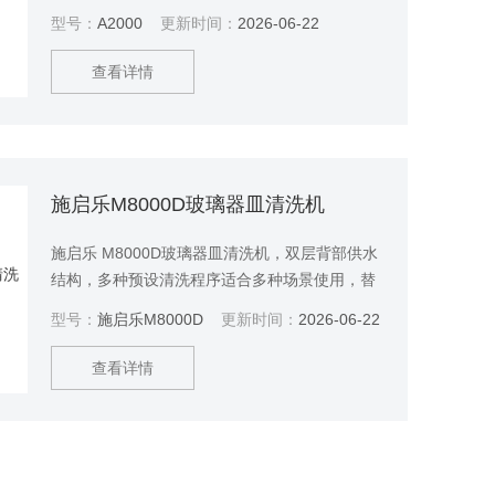
到ppt 级别，帮助实验室人员免去繁琐的清洗步
型号：
A2000
更新时间：
2026-06-22
骤，改善实验室环境。
查看详情
施启乐M8000D玻璃器皿清洗机
施启乐 M8000D玻璃器皿清洗机，双层背部供水
结构，多种预设清洗程序适合多种场景使用，替
代实验室中的家用清洗剂，洁净无残留。40分钟
型号：
施启乐M8000D
更新时间：
2026-06-22
5D无损智能清洗，软水、动力、温度、覆盖率和
烘干的优化设计，清洗过程中保护玻璃器皿无划
查看详情
花和损伤。省水设计，小体积大容量，单次可清
洗多种器皿，针对特殊器皿，如吸收瓶、细胞滚
瓶等异形或大体积器皿，也可达到洁净要求。