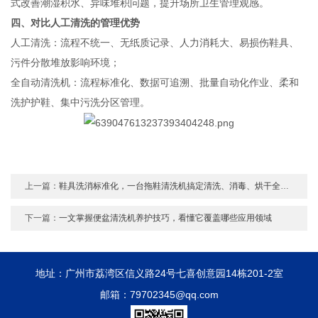
式改善潮湿积水、异味堆积问题，提升场所卫生管理观感。
四、对比人工清洗的管理优势
人工清洗：流程不统一、无纸质记录、人力消耗大、易损伤鞋具、
污件分散堆放影响环境；
全自动清洗机：流程标准化、数据可追溯、批量自动化作业、柔和
洗护护鞋、集中污洗分区管理。
上一篇：
鞋具洗消标准化，一台拖鞋清洗机搞定清洗、消毒、烘干全流程
下一篇：
一文掌握便盆清洗机养护技巧，看懂它覆盖哪些应用领域
地址：广州市荔湾区信义路24号七喜创意园14栋201-2室
邮箱：79702345@qq.com