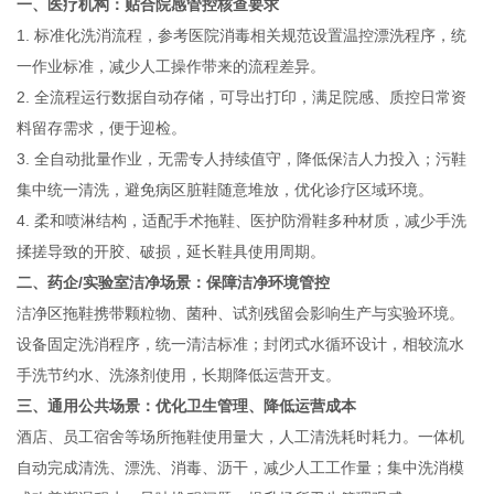
一、医疗机构：贴合院感管控核查要求
1. 标准化洗消流程，参考医院消毒相关规范设置温控漂洗程序，统
一作业标准，减少人工操作带来的流程差异。
2. 全流程运行数据自动存储，可导出打印，满足院感、质控日常资
料留存需求，便于迎检。
3. 全自动批量作业，无需专人持续值守，降低保洁人力投入；污鞋
集中统一清洗，避免病区脏鞋随意堆放，优化诊疗区域环境。
4. 柔和喷淋结构，适配手术拖鞋、医护防滑鞋多种材质，减少手洗
揉搓导致的开胶、破损，延长鞋具使用周期。
二、药企/实验室洁净场景：保障洁净环境管控
洁净区拖鞋携带颗粒物、菌种、试剂残留会影响生产与实验环境。
设备固定洗消程序，统一清洁标准；封闭式水循环设计，相较流水
手洗节约水、洗涤剂使用，长期降低运营开支。
三、通用公共场景：优化卫生管理、降低运营成本
酒店、员工宿舍等场所拖鞋使用量大，人工清洗耗时耗力。一体机
自动完成清洗、漂洗、消毒、沥干，减少人工工作量；集中洗消模