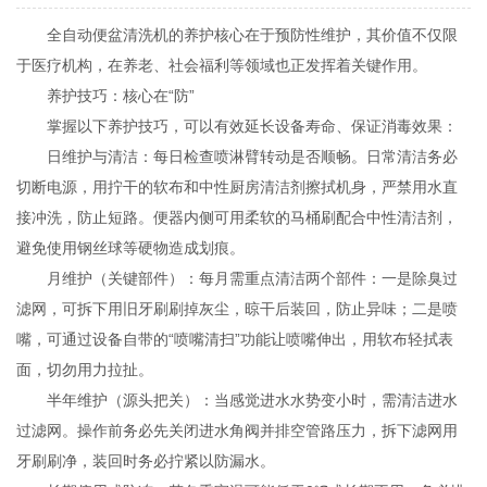
全自动便盆清洗机的养护核心在于预防性维护，其价值不仅限
于医疗机构，在养老、社会福利等领域也正发挥着关键作用。
养护技巧：核心在“防”
掌握以下养护技巧，可以有效延长设备寿命、保证消毒效果：
日维护与清洁：每日检查喷淋臂转动是否顺畅。日常清洁务必
切断电源，用拧干的软布和中性厨房清洁剂擦拭机身，严禁用水直
接冲洗，防止短路。便器内侧可用柔软的马桶刷配合中性清洁剂，
避免使用钢丝球等硬物造成划痕。
月维护（关键部件）：每月需重点清洁两个部件：一是除臭过
滤网，可拆下用旧牙刷刷掉灰尘，晾干后装回，防止异味；二是喷
嘴，可通过设备自带的“喷嘴清扫”功能让喷嘴伸出，用软布轻拭表
面，切勿用力拉扯。
半年维护（源头把关）：当感觉进水水势变小时，需清洁进水
过滤网。操作前务必先关闭进水角阀并排空管路压力，拆下滤网用
牙刷刷净，装回时务必拧紧以防漏水。