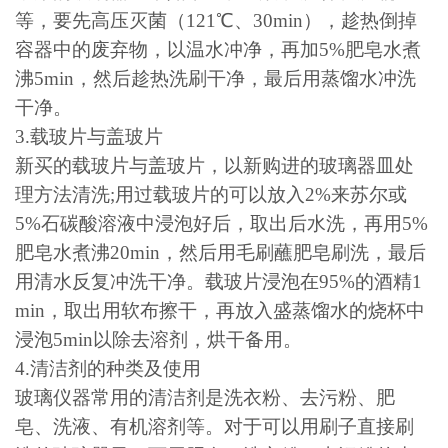
等，要先高压灭菌（
121
℃、
30min
），趁热倒掉
容器中的废弃物，以温水冲净，再加
5%
肥皂水煮
沸
5min
，然后趁热洗刷干净，最后用蒸馏水冲洗
干净。
3.
载玻片与盖玻片
新买的载玻片与盖玻片，以新购进的玻璃器皿处
理方法清洗
;
用过载玻片的可以放入
2%
来苏尔或
5%
石碳酸溶液中浸泡好后，取出后水洗，再用
5%
肥皂水煮沸
20min
，然后用毛刷蘸肥皂刷洗，最后
用清水反复冲洗干净。载玻片浸泡在
95%
的酒精
1
min
，取出用软布擦干，再放入盛蒸馏水的烧杯中
浸泡
5min
以除去溶剂，烘干备用。
4.
清洁剂的种类及使用
玻璃仪器常用的清洁剂是洗衣粉、去污粉、肥
皂、洗液、有机溶剂等。对于可以用刷子直接刷