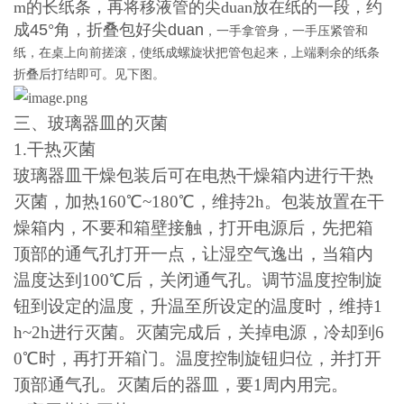
m的长纸条，再将移液管的尖duan
放在纸的一段，约
成45°角，折叠包好尖duan
，一手拿管身，一手压紧管和
纸，在桌上向前搓滚，使纸成螺旋状把管包起来，上端剩余的纸条
折叠后打结即可。见下图。
三、玻璃器皿的灭菌
1.
干热灭菌
玻璃器皿干燥包装后可在电热干燥箱内进行干热
灭菌，加热
160
℃
~180
℃，维持
2h
。包装放置在干
燥箱内，不要和箱壁接触，打开电源后，先把箱
顶部的通气孔打开一点，让湿空气逸出，当箱内
温度达到
100
℃后，关闭通气孔。调节温度控制旋
钮到设定的温度，升温至所设定的温度时，维持
1
h~2h
进行灭菌。灭菌完成后，关掉电源，冷却到
6
0
℃时，再打开箱门。温度控制旋钮归位，并打开
顶部通气孔。灭菌后的器皿，要
1
周内用完。