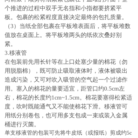
个推进的过程中双手无名指和小指都要挤紧平
板。包裹的松紧程度直接决定最终的包扎质量。
（
3
）当纸全部包裹在平板堆表面后，将平板堆数
值放在桌面上。将平板堆两头的纸依次叠好别
紧。
3.
移液管
在包装前先用长针等在上口处塞少量的棉花（勿
用脱脂棉），既可防止吸取液体时，液体被吸出
造成污染，又可对吹入吸管的空气起一个过滤作
用。塞入的棉花的量要适宜，距管口约
0.5cm
左
右，棉花的长度约
1cm~1.5cm
。棉花要塞得松紧适
度，吹时既能通气又不能使棉花下滑。移液管可
用纸分别卷包，也可用多支包成一束或装入金属
桶进行灭菌。
单支移液管的包装可先将牛皮纸（或报纸）剪成约5c