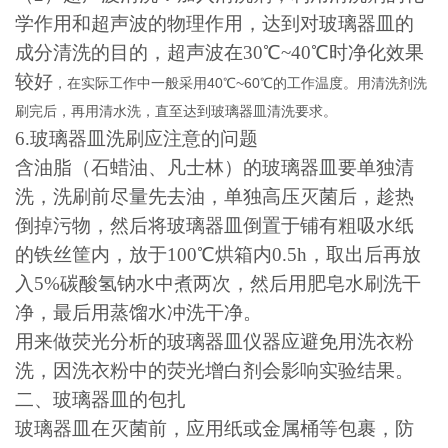
学作用和超声波的物理作用，达到对玻璃器皿的
成分清洗的目的，超声波在
30
℃
~40
℃时净化效果
较好
，在实际工作中一般采用
40
℃
~60℃的工作温度。用清洗剂洗
刷完后，再用清水洗，直至达到玻璃器皿清洗要求。
6.
玻璃器皿洗刷应注意的问题
含油脂（石蜡油、凡士林）的玻璃器皿要单独清
洗，洗刷前尽量先去油，单独高压灭菌后，趁热
倒掉污物，然后将玻璃器皿倒置于铺有粗吸水纸
的铁丝筐内，放于
100
℃烘箱内
0.5h
，取出后再放
入
5%
碳酸氢钠水中煮两次，然后用肥皂水刷洗干
净，最后用蒸馏水冲洗干净。
用来做荧光分析的玻璃器皿仪器应避免用洗衣粉
洗，因洗衣粉中的荧光增白剂会影响实验结果。
二、玻璃器皿的包扎
玻璃器皿在灭菌前，应用纸或金属桶等包裹，防