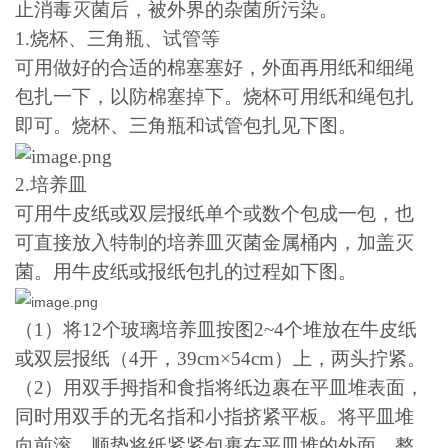
止消毒灭菌后，被外界的杂菌所污染。
1.
烧杯、三角瓶、试管等
可用做好的合适的棉塞塞好，外面再用纸和细绳
包扎一下，以防棉塞掉下。烧杯可用纸和绳包扎
即可。烧杯、三角瓶和试管包扎见下图。
2.
培养皿
可用牛皮纸或双层报纸单个或数个包成一包，也
可直接放入特制的培养皿灭菌金属桶内，加盖灭
菌。用牛皮纸或报纸包扎的过程如下图。
（
1
）将
12
个玻璃培养皿按图
2~4
个堆放在牛皮纸
或双层报纸（
4
开，
39cm
×
54cm
）上，两头拧紧。
（
2
）用双手拇指和食指将纸边裹在平皿堆表面，
同时用双手的无名指和小指挤紧平板。将平皿堆
向前滚，顺势将纸紧紧包裹在平皿堆的外面，整