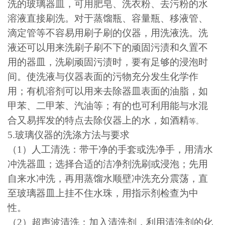
洗的玻璃器皿，可用肥皂、洗衣粉、去污粉的水
溶液直接刷洗。对于蒸馏瓶、容量瓶、移液管、
滴定管等不容易用刷子刷的仪器，用洗液洗。洗
液还可以用来洗刷子刷不下的顽固污渍和久置不
用的器皿，洗刷顽固污渍时，要有足够的浸泡时
间。使洗液与仪器表面的污物充分发生化学作
用；有机溶剂可以用来去除器皿表面的油脂，如
甲苯、二甲苯、汽油等；有的也可利用能与水混
合又易挥发的特点去除仪器上的水，如酒精
等。
5.
玻璃仪器的洗涤方法与要求
（
1
）人工清洗：带干净的手套或洗净手，用清水
冲洗器皿；选择合适的洁净剂洗刷或浸泡；先用
自来水冲洗，再用蒸馏水顺壁冲洗充分震荡，直
至玻璃器皿上挂不住水珠，用指示剂检查为中
性。
（
2
）超声波清洗：加入清洗剂，利用清洗剂的化