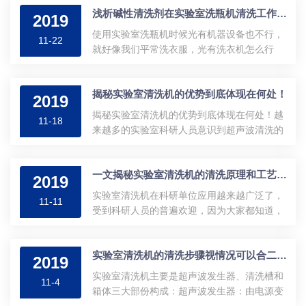
浅析碱性清洗剂在实验室洗瓶机清洗工作中的原理
程中往往要用到很多设备器皿，玻璃材质的，
2019
金属材质的等等，这些设备使用后都要进行清
使用实验室洗瓶机时候光有机器设备也不行，
11-22
洗，如果清洗不干净，不但影响实验结果，造
就好像我们平常洗衣服，光有洗衣机怎么行
成错误结论，更会损害相关实验设备，更严重
呢，还要加入点洗衣粉或者洗衣液，清洗实验
者会对实验人员造成伤害。所以说，实验室清
室玻璃器皿也不例外，要给洗瓶机加点清洗机
洗机已经是实验室的标配了，那么购买使用之
揭秘实验室清洗机的优势到底体现在何处！
才能让清洗更*，下面我们就来说说洗瓶机清洗
2019
前我们要了解它什么呢？下面我们来说说。
液的相关知识。在洗瓶机清洗剂中，碱性清洗
揭秘实验室清洗机的优势到底体现在何处！越
一、超声波清洗的概念购买者在使用实验室清
11-18
剂比酸性清洗剂使用得更多些，可以单独使
来越多的实验室科研人员意识到超声波清洗的
洗...
用，也可以和其他清洗剂交替或混合使用。主
好处，由于实验玻璃器皿的内壁人手无法触
要用于清除油脂垢，也用于清除无机盐、金属
及，因此不能*洗干净，超声波实验室清洗机就
氧化物、有机涂层和蛋白质污垢等。碱性洗瓶
一文揭秘实验室清洗机的清洗原理和工艺条件
很好的解决了这个问题。由于超声波的能量能
2019
机清洗剂对动植物油脂的去除能力很强，而对
够穿透玻璃器皿的内壁和细微的缝隙、小孔、
实验室清洗机在科研单位应用越来越广泛了，
矿物性油垢较难去除。为了提高碱性洗瓶机清
11-11
死角，故可以应用于任何玻璃器皿、试管、烧
受到科研人员的普遍欢迎，因为大家都知道，
洗...
杯、零部件或装配件的清洗。当被清洗件为精
在试验过程中，对所用工器具、容器如果清洗
密玻璃器皿、部件或装配件时，超声清洗往往
不全则直接影响实验的质量和效果，甚至还会
成为能满足其特殊技术要求的清洗方式。一、
实验室清洗机的清洗步骤视情况可以合二为一
威胁到实验人员的生命安全。例如对于瓶类的
2019
超声波实验室清洗机基本结构：1、清洗槽：
清洗，是用实验室清洗机完够代替原有的人工
实验室清洗机主要是超声波发生器、清洗槽和
盛放待洗工件，不锈钢板制成。2、清洗槽底...
11-4
清洗，它是经过翻转注水、超声清洗机、内外
箱体三大部份构成：超声波发生器：由电源变
冲洗、空气吹干、翻转等流程而实现的。无菌