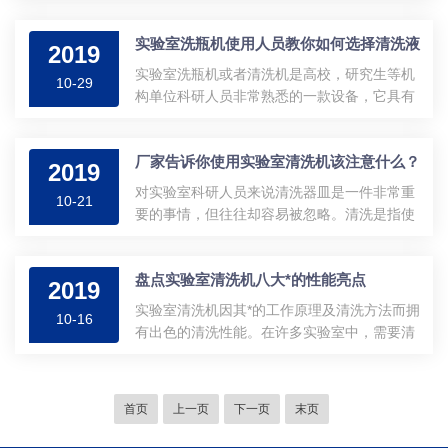
压器及整流系统、振荡器、推动级、功率放大
过滤是实验生产中所必须的一道工艺，无论何
器及输出变压器等组成；箱体由面板上装有电
种材质的过滤器或无论何种用途的过滤器，使
实验室洗瓶机使用人员教你如何选择清洗液
流表、电源开关、输出插座、频率相功串调节
2019
用一段时间后，都会由于杂质而造成通透性降
旋钮；其后面装有电源进线插座及保险管。；
实验室洗瓶机或者清洗机是高校，研究生等机
低而报废，一只进口滤芯，价格昂贵，弃之
10-29
清洗槽由不锈钢槽、复合换能器和匹配电感组
构单位科研人员非常熟悉的一款设备，它具有
实...
成，换能器枯合于不锈钢槽底部，不锈钢槽与
人工清洗*的优势，能让玻璃器皿清洗的更*，
箱架之间垫有减振装置。任何经过实验室清洗
从而让实验数据更准确，实验室洗瓶机它以简
机处理后的不同材质（玻璃、陶瓷、塑料和金
厂家告诉你使用实验室清洗机该注意什么？
洁的方式为我们科研水平提供微小的贡献。既
2019
属）、不同形状（试管、培养皿、容量瓶、锥
然是清洗设备，那么光有设备也不行，必须要
对实验室科研人员来说清洗器皿是一件非常重
形瓶、量筒等）的器皿，按照规定和标准进
10-21
有专有清洗液，今天我们来来谈谈洗瓶机需要
要的事情，但往往却容易被忽略。清洗是指使
行...
什么样的清洗液呢？玻璃器皿清洗液具有很强
用实验室清洗机去除器皿上的污物使物品得达
的去污能力，洗涤时往容器内加入洗液，其用
到能进一步处理和使用的程度。当科研变得越
量为容器总容积的1/3，然后将容器倾斜，慢慢
盘点实验室清洗机八大*的性能亮点
来越精细，对实验数据准确度的要求变得越来
2019
转动容器，使容器的内壁全部为洗液润湿，然
越严格，玻璃器皿的清洗和烘干就显得非常重
实验室清洗机因其*的工作原理及清洗方法而拥
后将洗液倒入原来瓶内，再用水将洗液...
10-16
要。为了拥有一个的清洗效果，正确科学的使
有出色的清洗性能。在许多实验室中，需要清
用实验室清洗机就显得尤为重要，一定注意每
洁的器皿有很多，需要清洗的种类和环节也很
个细节，下面我们就来盘点一下使用实验室清
多，如：清除物件上的污垢，疏通细小孔洞，
洗机应该注意什么。1、注意谨慎使用清洗液
常见的手工清洗方法对结构复杂的物件以及物
首页
上一页
下一页
末页
在使用实验室清洗机的时候，必须要按照规范
件隐蔽凹槽处无疑是达不到清洗效果的，即使
要求的顺序进行操作，特别是不可以先开机
是蒸汽清洗或者高压水射流清洗，也无法满足