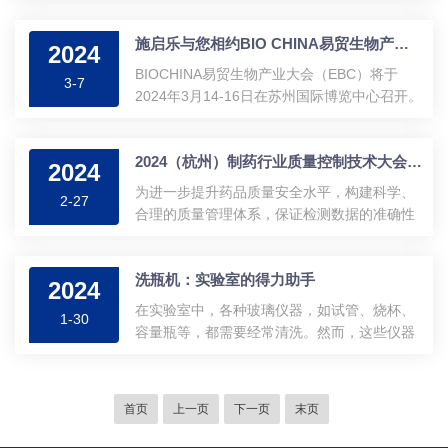
WOMEN「我们」都是世间无-可-替-代的存在
提升，保障药品质量安全。第12届药品质量检
别因世俗收敛可爱别因偏见妥协热爱祝每个你
验检测技术大会定于2024年3月14日-15日在成
施启乐与您相约BIO CHINA易贸生物产业大会（EBC 2024)）
都如眼前春日步步生花，不被定义自由绽放，
2024
都举办，会议邀请了全国制药工业从事质量管
活出美丽钱养家是你，貌美如花是你赚-钱养家
BIOCHINA易贸生物产业大会（EBC）将于
理、检验检测和药物分析...
3-7
是你，貌美如花是你出得厅堂是你，下得厨房
2024年3月14-16日在苏州国际博览中心召开。
是你生活理应予你万分宠爱永远记住首先你是
大会将围绕抗体药物、细胞与基因治疗、核酸
自己其次才是女儿、妻子和妈妈别让琐碎日常
药物、创新研发、生物药商业化等主题，深耕
掩盖你的万丈光芒芳华悦己，自在逐光致敬:不
2024（杭州）制药行业质量控制技术大会即将召开
创新技术与产品开发，着眼海内外项目合作与
2024
被定义的你施启乐是一家专业从事实验室仪器
业务拓展，推动中国生物医药企业与全球伙伴
为进一步提升药品质量安全水平，构建科学、
研发、生产、销售和服务于一体的...
2-27
之间的合作交流。本次展会，广州市仪器行业
合理的质量管理体系，保证检测数据的准确性
协会召集多家科学仪器制造企业全面联动，向
和可靠性，由北京药之典信息技术中心等多家
广大参展人员呈现先进的科学仪器设备和应用
单位联合主办的“2024制药行业质量控制技术
技术。届时，施启乐将携全新应用和重磅产品
洗瓶机：实验室的得力助手
大会”将于3月8-9日在浙江杭州举办。施启乐作
2024
亮相F079-080展位，欢迎您莅临现场参观交
为专业的实验室器皿自动清洗机/洗瓶机制造
在实验室中，各种玻璃仪器，如试管、烧杯、
流！施启乐是专业从...
1-30
商，受邀参加此次会议，与大家共同探讨提升
容量瓶等，都需要经常清洗。然而，这些仪器
药品质量水平新方法、新思路，为药品安全助
的清洗工作既费时又费力，而且如果清洗不彻
力护航。诚邀广大新老朋友，莅临会场，参会
底，还可能对实验结果造成影响。因此，实验
交流！会议时间：2024年3月8-9日会议地点：
室洗瓶机的出现，为科研人员提供了一个高
首页
上一页
下一页
末页
浙江三立开元名都大酒店施启乐展位：B13
效、便捷的解决方案。实验室洗瓶机是一种自
动化清洗设备，它能够快速、彻底地清洗各种