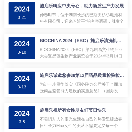
施启乐响应中央号召，助力新质生产力发展
效率，确保实验结果的准确性。工作原理：玻
2024
璃器皿清洗机通过在洗涤舱中注入清洁剂和
仲春时节，位于湖南长沙的巴斯夫杉杉电池材
3-21
水，产生高压水流和适温清洁液体，对器皿表
料有限公司，迎来习近平*的考察调研，引发全
面进行冲洗和清洁。同时，清洗机配备有加热
行业热议和关注。作为为巴斯夫杉杉提供实验
系统和消毒功能，可以对器皿进行高温消毒，
室器皿清洗设备及器皿清洗解决方案的供应
确保器皿表面无菌。玻璃器皿清洗机通常由以
BIOCHINA 2024（EBC）施启乐清洗机喜获光荣称号
商，施启乐倍感荣幸与振奋。巴斯夫杉杉电池
2024
下主要结构组成：1.洗涤舱：用于放置实验器
材料有限公司是德国化学公司巴斯夫和中国企
BIOCHINA2024（EBC）第九届易贸生物产业
皿，包括玻璃瓶、烧杯、试管等待清洗的器
3-18
业杉杉共同成立的合资公司，是湖南省2021年
大会暨易贸生物产业展览会于2024年3月14日
皿...
引进的最大外资投资项目。该公司已构建涵盖
在苏州国际博览中心顺利开幕！大会携手550
原材料、正极材料前驱体、正极活性材料及废
家展商，800+报告嘉宾，30,000+注册观众，
旧电池资源化利用的业务闭环，生产的正极材
施启乐诚邀您参加第12届药品质量检验检测技术大会
结合抗体药物、细胞与基因治疗、核酸药物、
2024
料产品，广泛应用于电动汽车、电动自行车、
肿瘤免疫创新研发、生物药商业化、合作交
为进一步贯彻落实《国务院办公厅关于全面加
手机、扫地机器人、大型储能电站等领域...
3-13
流、企业运营七大论坛，完成此次生物产业原
强药品监管能力建设的实施意见》（国办发
料试剂、耗材、设备、服务的展出。施启乐清
〔2021〕16号）《中华人民共和国药品管理
洗机凭借扎实的产品质量和*的售后服务，荣获
法》《药品生产监督管理办法》《药品检查管
2023年度供应商T.O.P100称号，在本次会议上
施启乐祝所有女性朋友们节日快乐
理办法(试行)》《药品记录与数据管理要求
2024
参加了颁奖仪式。这个奖项是对施启乐过去...
（试行）》等相关要求，以及2025年版《中国
不畏惧别人的眼光生活在自己的热爱里绽放春
3-8
药典》即将增修订，为适应目前法规环境发生
日生长力Max女性的美从不需要定义每一个
的巨大变化，促进我国药品检验检测水平全面