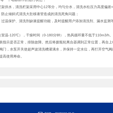
供水，清洗栏架采用中心12等分，均匀分水，清洗水柱压力高度偏差<
防止倾斜式清洗大肚移液管造成的清洗死角问题；
过温保护、清洗剂缺液提醒功能，及时提醒用户添加清洗剂、漏水监测等
120℃），干燥时间（0-180分钟），热风循环量不低于110m3/h
表指示是否正常，排除故障。然后将拨瓶轮离合器调到正常位置，再合上
阀门，水泵开关使超声波清洗槽灌满水，并保持一定水位，再打开空气阀
提高使用寿命。