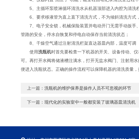
5、主循环泵喷淋循环清洗水从机器顶部进入内腔为清洗栏架
6、要求移液管为直上直下清洗方式，不为倾斜清洗方式，
7、电子安全锁，机械保险装置并电动开门无需手动扳手、
管路的安全，停水自恢复和停电自动保存当前清洗状态；
8、干燥空气通过注射清洗栏架直达器皿内部，温度可调（室温-
使用
洗瓶机
时首先要检查一下机器的开关、设备传动、仪
可。再打开水阀将储液槽注满水，打开无盐水阀门、注射用水
便进入洗瓶状态。正确的操作流程可以保障机器的清洗质量，
上一篇：
洗瓶机的维护保养是操作人员不可忽视的环节
下一篇：
现代化的实验室中一般都安装了玻璃器皿清洗机