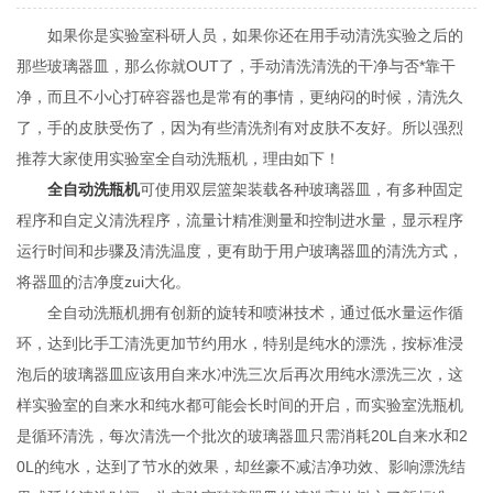
如果你是实验室科研人员，如果你还在用手动清洗实验之后的
那些玻璃器皿，那么你就OUT了，手动清洗清洗的干净与否*靠干
净，而且不小心打碎容器也是常有的事情，更纳闷的时候，清洗久
了，手的皮肤受伤了，因为有些清洗剂有对皮肤不友好。所以强烈
推荐大家使用实验室全自动洗瓶机，理由如下！
全自动洗瓶机
可使用双层篮架装载各种玻璃器皿，有多种固定
程序和自定义清洗程序，流量计
精准
测量和控制进水量，显示程序
运行时间和步骤及清洗温度，更有助于用户玻璃器皿的清洗方式，
将器皿的洁净度zui
大化
。
全自动洗瓶机拥有创新的旋转和喷淋技术，通过低水量运作循
环，达到比手工清洗更加节约用水，特别是纯水的漂洗，按标准浸
泡后的玻璃器皿应该用自来水冲洗三次后再次用纯水漂洗三次，这
样实验室的自来水和纯水都可能会长时间的开启，而实验室洗瓶机
是循环清洗，每次清洗一个批次的玻璃器皿只需消耗20L自来水和2
0L的纯水，达到了节水的效果，却丝豪不减洁净功效、影响漂洗结