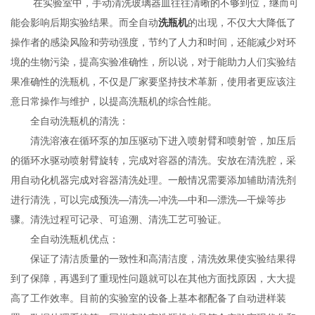
在实验室中，手动清洗玻璃器皿往往清晰的不够到位，继而可
能会影响后期实验结果。而全自动
洗瓶机
的出现，不仅大大降低了
操作者的感染风险和劳动强度，节约了人力和时间，还能减少对环
境的生物污染，提高实验准确性，所以说，对于能助力人们实验结
果准确性的洗瓶机，不仅是厂家要坚持技术革新，使用者更应该注
意日常操作与维护，以提高洗瓶机的综合性能。
全自动洗瓶机的清洗：
清洗溶液在循环泵的加压驱动下进入喷射臂和喷射管，加压后
的循环水驱动喷射臂旋转，完成对容器的清洗。安放在清洗腔，采
用自动化机器完成对容器清洗处理。一般情况需要添加辅助清洗剂
进行清洗，可以完成预洗—清洗—冲洗—中和—漂洗—干燥等步
骤。清洗过程可记录、可追溯、清洗工艺可验证。
全自动洗瓶机优点：
保证了清洁质量的一致性和高清洁度，清洗效果使实验结果得
到了保障，再遇到了重现性问题就可以在其他方面找原因，大大提
高了工作效率。目前的实验室的设备上基本都配备了自动进样装