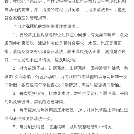
置，数据处理系统等，同样实验室洗瓶机也是符合实验室现代化和
自动化的要求，并且清洗的过程可以记录，可追溯清洗条件，也更
符合实验室的管理规范。
全自动
洗瓶机
的维护保养注意事项：
1、要经常注意观察各部位动作是否同步，有无异常响声，各处
紧固件有否松脱，液温和液位是否符合要求，水压、汽压是否正
常，喷嘴及滤网有否堵塞及清洗，轴承温度是否正常，润滑是否良
好。一旦发现不正常情况，应及时处理。
2、对套筒滚子链、进瓶系统、出瓶系统、回程装置的轴承，每
班加-次润滑脂；链盒驱动轴、万向联轴节等其他轴承每两班加一次
润滑脂；各变速箱每季检查-次润滑情况，需要时应更换润滑油。
3、每次更换洗液、排放废水时，对机内要进行全面冲洗，去除
污垢及碎玻璃，清刷疏通过滤筒。
4、每季应对加热器用高压水喷洗一次，对蒸汽管路上污物过滤
器和液位探测器清洗一次。
5、每月刷洗喷管，疏通喷嘴，及时调整喷管对中情况。