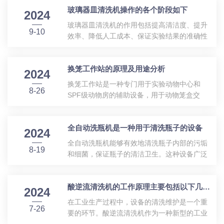
玻璃器皿清洗机操作的各个阶段如下
不断创新和技术进步，为食品饮料行业提供了
2024
全面的解决方案，提升了生产效率和产品质
玻璃器皿清洗机的作用包括提高清洁度、提升
9-10
量。一、自动洗瓶机的重要性自动洗瓶机主要
效率、降低人工成本、保证实验结果的准确性
用于清洗各种瓶子和容器，确保它们在灌装前
等。正确的使用本设备是非常重要的，具体的
达到卫生标准。这对于食品和饮料行业来说尤
操作方式请看下文。玻璃器皿清洗机的操作流
为重要，因为任何污染物都可能导致产品变质
换笼工作站的原理及用途分析
程：1.准备阶段：在进行清洗之前，用户应当
2024
或对消费者健康造成威胁。自动洗瓶机不仅提
阅读并理解制造商提供的操作说明和安全指
换笼工作站是一种专门用于实验动物中心和
高了清洗效率，还减少了人工操作带来的误差
8-26
南，以确保正确操作和预防意外。检查清洗机
SPF级动物房的辅助设备，用于动物笼盒交
和...
的电源、水源和清洗剂是否就绪，并确认机器
换、垫料添加等操作，旨在保护实验动物免受
没有异物堵塞或其他故障。2.加载阶段：将待
外界污染，并确保操作人员的健康安全。换笼
清洗的器皿整齐地放置在清洗机的篮子或托盘
全自动洗瓶机是一种用于清洗瓶子的设备
工作站通常采用不锈钢等耐腐蚀材料制成，有
2024
中，注意不要过度堆放，以免影响清洗效果。
利于清洁和消毒。这种材质可以有效抵御外部
全自动洗瓶机能够有效地清洗瓶子内部的污垢
对于容易受损的器皿，如薄壁玻璃或精密仪...
8-19
环境对设备及内部实验动物可能造成的影响。
和细菌，‌保证瓶子的清洁卫生。‌这种设备广泛
原理：层流原理：换笼工作站通过送风系统将
应用于医药、‌食品、‌化工等行业，‌尤其是在食
经过初效和高效过滤后洁净空气送到工作台
品等高品质产品的生产过程中适用。‌全自动洗
面，形成层流环境，保证操作过程中的洁净
酸逆流清洗机的工作原理主要包括以下几个步骤
瓶机可以处理一系列各种容量、‌种类和形状的
2024
度。正压屏障：工作时，在工作区四周形成屏
瓶子，‌如玻璃瓶、‌塑料瓶、‌管状瓶、‌圆形瓶、‌
在工业生产过程中，设备的清洗维护是一个重
障，使工作区域处于正压状态，这样既能保护
7-26
方形瓶、‌瓶盖等。‌它的主要作用包括：‌高效清
要的环节。酸逆流清洗机作为一种新型的工业
笼内实...
洗与除污：‌通过喷淋系统、‌刷洗装置以及高压