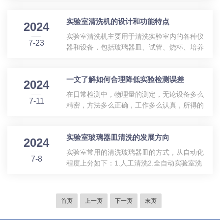
清洗设备，以其高效、环保的清洗方式，逐渐
水流等技术，‌能够对瓶子进行清洗，‌有效去除
成为工业清洗领域的一股“绿色力量”。以下是
瓶子内外的污垢、‌残留物和微生物，‌确保瓶子
实验室清洗机的设计和功能特点
对酸逆流清洗机的深入探讨，揭示其在工业清
2024
表面的光洁度和清洁度，‌满足各行各业对...
洗领域的重要地位。一、酸逆流清洗机的创新
实验室清洗机主要用于清洗实验室内的各种仪
7-23
之处酸逆流清洗机采用逆流清洗原理，将酸液
器和设备，‌包括玻璃器皿、‌试管、‌烧杯、‌培养
与被清洗物体充分接触，实现深层去污。与传
皿等，‌以及橡胶管、‌金属和塑料仪器等。‌实验
统清洗方法相比，酸逆流清洗机具有以下创新
室清洗机是一款集自动清洗、消毒、烘干功能
点：1.节能减排：通过循环利用酸液，减少酸
一文了解如何合理降低实验检测误差
为一体的产品，它就能很好的解决了这个问
2024
液消耗，降低废水排放。2.高效清洗：逆流清
题，在环保检测、生物制药检测等行业中受欢
在日常检测中，物理量的测定，无论设备多么
洗方式使酸液与污垢充分反应，提高清...
7-11
迎。它的清洗方式能够穿透玻璃器皿的内壁和
精密，方法多么正确，工作多么认真，所得的
细微的缝隙、小孔，所以可以应用于任何玻璃
检验结果或多或少都会有误差。但是误差可用
器皿、试管、烧杯、零部件或装配件的清洗。
来衡量检测结果准确度，误差越小，检测结果
可以代替人工对各种实验室玻璃器皿进行深度
实验室玻璃器皿清洗的发展方向
的准确度越高。今天，小编就和大家一起聊聊
2024
清洗和消毒，还能多种程序可编程，一键启动
与误差相关的那些事儿吧！与误差相关的术语
实验室常用的清洗玻璃器皿的方式，从自动化
的清洗，大的减轻了科研人员的...
7-8
1.准确度:检测结果与真实值之间相符合的程
程度上分如下：1.人工清洗2.全自动实验室洗
度。(检测结果与真实值之间差别越小，则分析
瓶机清洗3.人工浸泡+超声波清洗当研究越来越
检验结果的准确度越高)2.精密度:在重复检测
精细时，大家对玻璃器皿的清洁度要求越来越
中，各次检测结果之间彼此的符合程度。(各次
高。一旦玻璃器皿不能清洗干净，可能会导致
首页
上一页
下一页
末页
检测结果之间越接近，则说明分析检测结果的
一系列失败的实验结果，耗费大量的时间和人
精密度越高)3.重复性:在相同...
力。传统的人工清洗，清洁效果难以控制，并