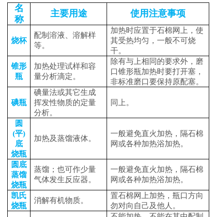
名
主要用途
使用注意事项
称
加热时应置于石棉网上，使
配制溶液、溶解样
烧杯
其受热均匀，一般不可烧
等。
干。
除有与上相同的要求外，磨
锥形
加热处理试样和容
口锥形瓶加热时要打开塞，
瓶
量分析滴定。
非标准磨口要保持原配塞。
碘量法或其它生成
碘瓶
挥发性物质的定量
同上。
分析。
圆
(
平
)
一般避免直火加热，隔石棉
加热及蒸馏液体。
底
网或各种加热浴加热。
烧瓶
圆底
蒸馏；也可作少量
一般避免直火加热，隔石棉
蒸馏
气体发生反应器。
网或各种加热浴加热。
烧瓶
凯氏
置石棉网上加热，瓶口方向
消解有机物质。
烧瓶
勿对向自己及他人。
不能加热，不能在其中配制