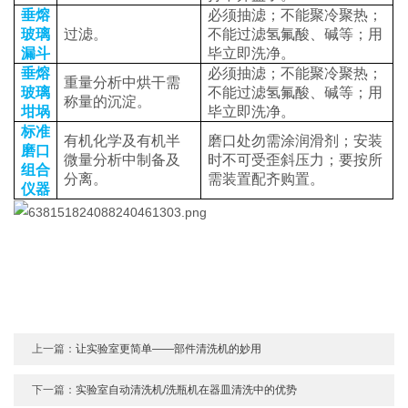
垂熔
必须抽滤；不能聚冷聚热；
玻璃
过滤。
不能过滤氢氟酸、碱等；用
漏斗
毕立即洗净。
垂熔
必须抽滤；不能聚冷聚热；
重量分析中烘干需
玻璃
不能过滤氢氟酸、碱等；用
称量的沉淀。
坩埚
毕立即洗净。
标准
有机化学及有机半
磨口处勿需涂润滑剂；安装
磨口
微量分析中制备及
时不可受歪斜压力；要按所
组合
分离。
需装置配齐购置。
仪器
上一篇：
让实验室更简单——部件清洗机的妙用
下一篇：
实验室自动清洗机/洗瓶机在器皿清洗中的优势