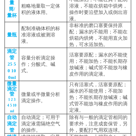
量
粗略地量取一定体
溶液，不能在烘箱中烘烤，
筒
/
积的液体用。
操作时要沿壁加入或倒出溶
量杯
液。
非标准的磨口塞要保持原
配制准确体积的标
配；漏水的不能用；不能在
量瓶
准溶液或被测溶
烘箱内烘烤，不能用直火加
液。
热，可水浴加热。
滴定
活塞要原配；漏水的不能使
管
容量分析滴定操
用；不能加热；不能长期存
25 5
作；分酸式、碱
放碱液；碱式管不能放与橡
式。
0 10
皮作用的滴定液。
0ml
微量
只有活塞式，活塞要原配；
滴定
漏水的不能使用；不能加
管
微量或半微量分析
热；不能长期存放碱液；碱
1 2 3
滴定操作。
式管不能放与橡皮作用的滴
4 5 10
定液。
ml
自动
自动滴定；可用于
除有与一般的滴定管相同的
滴定
滴定液需隔绝空气
要求外，注意成套保管，另
管
的操作。
外，要配打气用双连球。