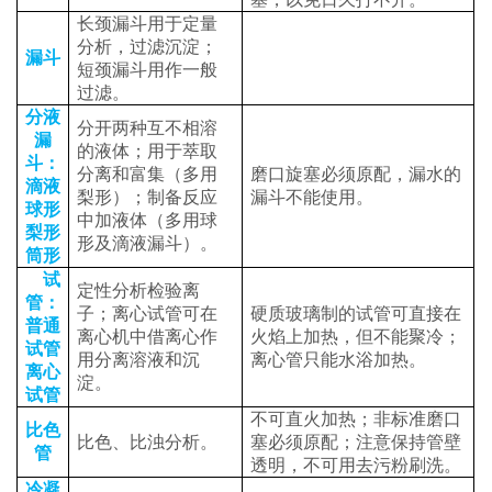
长颈漏斗用于定量
分析，过滤沉淀；
漏斗
短颈漏斗用作一般
过滤。
分液
分开两种互不相溶
漏
的液体；用于萃取
斗：
分离和富集（多用
磨口旋塞必须原配，漏水的
滴液
梨形）；制备反应
漏斗不能使用。
球形
中加液体（多用球
梨形
形及滴液漏斗）。
筒形
试
定性分析检验离
管：
子；离心试管可在
硬质玻璃制的试管可直接在
普通
离心机中借离心作
火焰上加热，但不能聚冷；
试管
用分离溶液和沉
离心管只能水浴加热。
离心
淀。
试管
不可直火加热；非标准磨口
比色
比色、比浊分析。
塞必须原配；注意保持管壁
管
透明，不可用去污粉刷洗。
冷凝