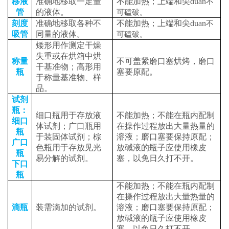
移液
准确地移取一定量
不能加热；上端和尖duan
不
管
的液体。
可磕破。
刻度
准确地移取各种不
不能加热；上端和尖duan
不
吸管
同量的液体。
可磕破。
矮形用作测定干燥
失重或在烘箱中烘
称量
不可盖紧磨口塞烘烤，磨口
干基准物；高形用
瓶
塞要原配。
于称量基准物、样
品。
试剂
瓶：
细口瓶用于存放液
不能加热；不能在瓶内配制
细口
体试剂；广口瓶用
在操作过程放出大量热量的
瓶
于装固体试剂；棕
溶液；磨口塞要保持原配；
广口
色瓶用于存放见光
放碱液的瓶子应使用橡皮
瓶
易分解的试剂。
塞，以免日久打不开。
下口
瓶
不能加热；不能在瓶内配制
在操作过程放出大量热量的
滴瓶
装需滴加的试剂。
溶液；磨口塞要保持原配；
放碱液的瓶子应使用橡皮
塞，以免日久打不开。