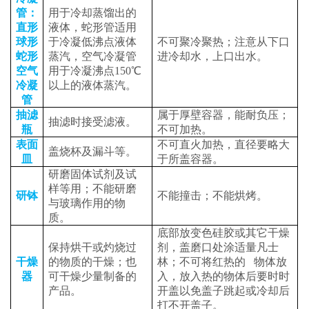
管：
用于冷却蒸馏出的
直形
液体，蛇形管适用
球形
于冷凝低沸点液体
不可聚冷聚热；注意从下口
蛇形
蒸汽，空气冷凝管
进冷却水，上口出水。
空气
用于冷凝沸点
150
℃
冷凝
以上的液体蒸汽。
管
抽滤
属于厚壁容器，能耐负压；
抽滤时接受滤液。
瓶
不可加热。
表面
不可直火加热，直径要略大
盖烧杯及漏斗等。
皿
于所盖容器。
研磨固体试剂及试
样等用；不能研磨
研钵
不能撞击；不能烘烤。
与玻璃作用的物
质。
底部放变色硅胶或其它干燥
保持烘干或灼烧过
剂，盖磨口处涂适量凡士
干燥
的物质的干燥；也
林；不可将红热的 物体放
器
可干燥少量制备的
入，放入热的物体后要时时
产品。
开盖以免盖子跳起或冷却后
打不开盖子。