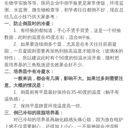
生物学实验等等。医药企业中倒平板更是家常便饭，环境监
测、水监测、微生物检查等，初学者往往都倒不好，现在总
结几点小技巧供大家参考：
一、防止倒皿时的冷凝：
1
、有经验的都知道，手心不烫手背烫，这是一个经验
数据，此时的温度在
45
度左右，适合
倒平板。
2
、如果要连续倒多个皿，尤其是在冬天往往容易凝
固，一旦凝固则需要再加热到较高温度才能溶化（玻璃体的
特性）。所以建议此时有个
50
度的恒温水浴开着，随时把
装培养基的三角瓶放进去效果会好不少。
二、培养皿中有冷凝水：
一般来说，都会有几滴，影响不大。如果过多则需要注
意。大概的情况是：
1
、倒皿前将平皿最好保持在
35-40
度的温度（触手有
温热感）。
2
、保持平皿静置环境温度高一些。
三、倒已冷却的琼脂培养基：
对已冷却的培养基再融化颇感头痛心烦，因为放在电炉
上烤不仅需要耐心，还得加上小心，一不留神就会冲湿瓶