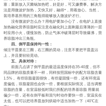
塞；重新放入灭菌锅加热吧，好是好，可又嫌费事。解决方
法是用微波炉加热，又快又好，融得*，用着放心。当然，
装培养基所用的三角瓶得能够放入微波炉才行。
没有微波炉怎么办？用电炉要加小心了，在电炉上直接
加热融化营养琼脂时应注意在融化到上面剩最后薄薄的一层
时应用小火，缓慢加热，防止气体冲破薄层时导致爆沸，营
养琼脂冲出三角瓶。
四、倒平皿保持均一性：
倾注平皿要左三圈，右三圈的晃动，注意不要把平皿盖沾
上，并且要轻轻晃动。
五、具体对待：
前面几点讲了倒平皿的最适温度保持在
35-40
度，但不
同品牌的琼脂质量不一样，同样按照国标中的配方琼脂含量
1.5%
，
有些琼脂凝固很快，有些凝固慢一些，还有环境温
度偏低，琼脂凝固也会快一些，要根据实际情况，适当调整
琼脂的含量，在室温较低时我们所配的培养基琼脂
用量就
偏少一些，还有在倒平板和混匀时动作要快一些，室温实在
太低，也可以把培养皿放到烘箱中适当加热一下（
40
℃左