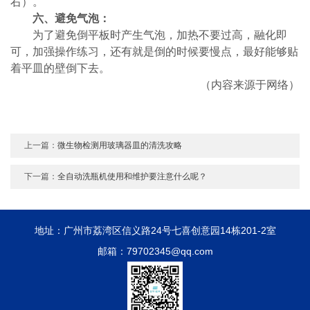
右）。
六、避免气泡：
为了避免倒平板时产生气泡，加热不要过高，融化即
可，加强操作练习，还有就是倒的时候要慢点，最好能够贴
着平皿的壁倒下去。
（内容来源于网络）
上一篇：
微生物检测用玻璃器皿的清洗攻略
下一篇：
全自动洗瓶机使用和维护要注意什么呢？
地址：广州市荔湾区信义路24号七喜创意园14栋201-2室
邮箱：79702345@qq.com