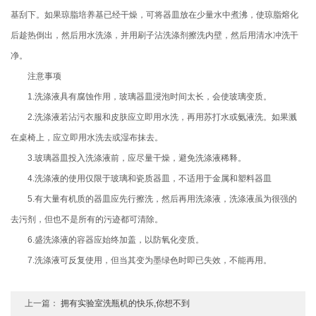
基刮下。如果琼脂培养基已经干燥，可将器皿放在少量水中煮沸，使琼脂熔化
后趁热倒出，然后用水洗涤，并用刷子沾洗涤剂擦洗内壁，然后用清水冲洗干
净。
注意事项
1.洗涤液具有腐蚀作用，玻璃器皿浸泡时间太长，会使玻璃变质。
2.洗涤液若沾污衣服和皮肤应立即用水洗，再用苏打水或氨液洗。如果溅
在桌椅上，应立即用水洗去或湿布抹去。
3.玻璃器皿投入洗涤液前，应尽量干燥，避免洗涤液稀释。
4.洗涤液的使用仅限于玻璃和瓷质器皿，不适用于金属和塑料器皿
5.有大量有机质的器皿应先行擦洗，然后再用洗涤液，洗涤液虽为很强的
去污剂，但也不是所有的污迹都可清除。
6.盛洗涤液的容器应始终加盖，以防氧化变质。
7.洗涤液可反复使用，但当其变为墨绿色时即已失效，不能再用。
上一篇：
拥有实验室洗瓶机的快乐,你想不到