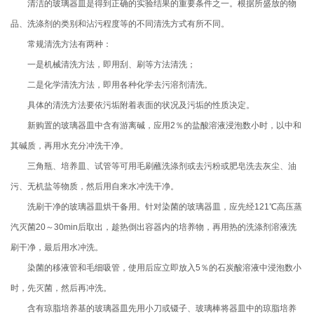
清洁的玻璃器皿是得到正确的实验结果的重要条件之一。根据所盛放的物
品、洗涤剂的类别和沾污程度等的不同清洗方式有所不同。
常规清洗方法有两种：
一是机械清洗方法，即用刮、刷等方法清洗；
二是化学清洗方法，即用各种化学去污溶剂清洗。
具体的清洗方法要依污垢附着表面的状况及污垢的性质决定。
新购置的玻璃器皿中含有游离碱，应用2％的盐酸溶液浸泡数小时，以中和
其碱质，再用水充分冲洗干净。
三角瓶、培养皿、试管等可用毛刷蘸洗涤剂或去污粉或肥皂洗去灰尘、油
污、无机盐等物质，然后用自来水冲洗干净。
洗刷干净的玻璃器皿烘干备用。针对染菌的玻璃器皿，应先经121℃高压蒸
汽灭菌20～30min后取出，趁热倒出容器内的培养物，再用热的洗涤剂溶液洗
刷干净，最后用水冲洗。
染菌的移液管和毛细吸管，使用后应立即放入5％的石炭酸溶液中浸泡数小
时，先灭菌，然后再冲洗。
含有琼脂培养基的玻璃器皿先用小刀或镊子、玻璃棒将器皿中的琼脂培养