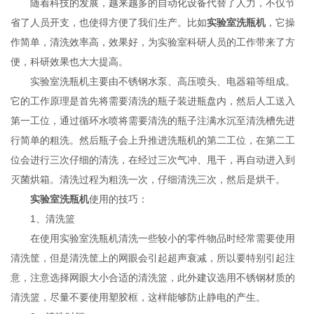
随着科技的发展，越来越多的自动化设备代替了人力，不仅节
省了人员开支，也使得方便了我们生产。比如
实验室洗瓶机
，它操
作简单，清洗效率高，效果好，为实验室科研人员的工作带来了方
便，科研效果也大大提高。
实验室洗瓶机主要由不锈钢水泵、高压喷头、电器箱等组成。
它的工作原理是首先将需要清洗的瓶子装进瓶盘内，然后人工送入
第一
工位，通过循环水喷将需要清洗的瓶子注满水沉至清洗槽先进
行简单的粗洗。然后瓶子会上升推进洗瓶机的第二工位，在第二工
位会进行三次仔细的清洗，在经过三次气冲、甩干，再自动进入到
灭菌烘箱。清洗过程为粗洗一次，仔细清洗三次，然后是烘干。
实验室洗瓶机
使用的技巧：
1、清洗篮
在使用实验室洗瓶机清洗一些较小的零件物品时经常需要使用
清洗筐，但是清洗筐上的网眼会引起超声衰减，所以要特别引起注
意，注意选择网眼大小合适的清洗篮，此外建议选用不锈钢材质的
清洗篮，尽量不要使用塑胶框，这样能够防止静电的产生。