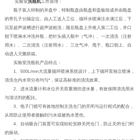
实验室
洗瓶机
工作原理：
瓶子装入特制的并盘中，特制瓶盘由瓶盘和盖板组成并由瓶盘
的带孔子分隔定位。由人工送入工位，循环水喷淋注水满江后，下
沉至超声波槽进行超声波粗洗；随后瓶盘上升推入第二工位，并口
朝下喷淋水冲洗外瓶，把针头插入瓶中（气冲）、一次清洗（注射
用水）、二次清洗（注射用水）、三次气冲、甩干、瓶口朝上、自
动进入灭菌烘箱。
实验室洗瓶机产品特点：
1、500L/min大流量循环喷淋系统设计，上下循环泵独立喷淋，
清洗仓内水帘分布均匀*，保证高标准的清洗效果。
2、进水流量计和水位开关双重测控进水量，有效保障清洗用水
与清洁剂的配比。
3、电子门锁可有效地控制主洗仓门的开闭与运行程式的配合，
从而防止使用者接触到污水或被热水烫伤。
4、自动吸合门装置可实现轻松安静关闭仓门，防止关闭仓门时
的振动。