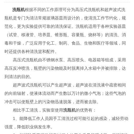
洗瓶机
根据不同的工作原理可分为高压式洗瓶机和超声波式洗
瓶机是专门为清洁常规玻璃器皿而设计的，使清洗工作节约化，规
范化，更为实验提供可靠的清洗保证。洗瓶机适用于各种实验器皿
（试管、移液管、培养皿、锥形瓶、容量瓶、烧杯等）的清洗、消
毒和干燥，广泛应用于化工、制药、食品、生物和医疗等领域，同
时还提供各种清洗篮和配件。
高压式洗瓶机由不锈钢水泵、高压喷头、电器箱等组成，采用
高压反冲喷洗，瓶壁的污染物能及时脱离掉入水箱中并被排除，达
到清洁的目的。
超声波式洗瓶机可以产生超声波，超声波在清洗液中疏密相间
的向前辐射，使液体流动而产生数以万计的微小气泡；这些气泡的
冲击可以使瓶壁上的污染物迅速脱落，进而被去除。
相比手工清洗，实验室使用
洗瓶机
的优势有：
1、能降低工作人员因手工清洗过程可能引起的感染，减轻劳动
强度，降低职业病发生率。