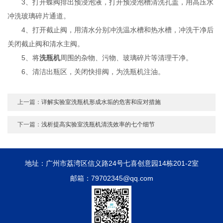
3、打开蝶阀排出预浸泡液，打开预浸泡槽清洗孔盖，用高压水
冲洗玻璃碎片通道。
4、打开截止阀，用清水分别冲洗温水槽和热水槽，冲洗干净后
关闭截止阀和清水主阀。
5、将
洗瓶机
周围的杂物、污物、玻璃碎片等清理干净。
6、清洁出瓶区，关闭快排阀，为洗瓶机注油。
上一篇：
详解实验室洗瓶机形成水垢的危害和应对措施
下一篇：
浅析提高实验室洗瓶机清洗效率的七个细节
地址：广州市荔湾区信义路24号七喜创意园14栋201-2室
邮箱：79702345@qq.com